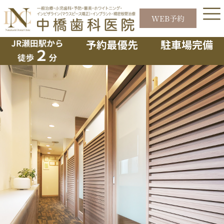
内
容
WEB予約
2月キャンペーンのお知らせ
を
ス
キ
ッ
プ