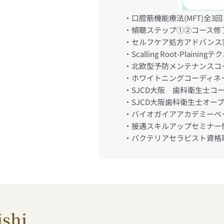
・口腔筋機能療法(MFT)全3
・傾聴ステップ①②コース修
・セルフケア処方アドバンス
・Scalling Root-Plai
・北欧型予防メンテナンスコ
・ホワイトニングコーディネ
・SJCD大阪 歯科衛生士コ
・SJCD大阪歯科衛生士オー
・バイオガイアアカデミーベ
・接遇スキルアップセミナー
・バクテリアセラピスト資格
shi