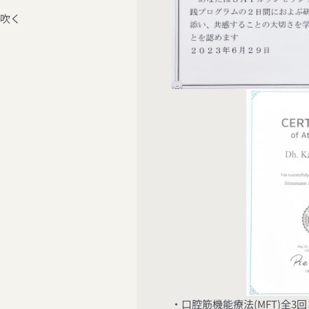
が吹く
・口腔筋機能療法(MFT)全3