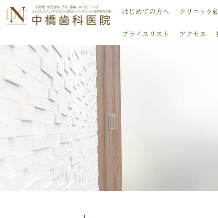
内
はじめての方へ
クリニック
容
を
プライスリスト
アクセス
ス
キ
ッ
プ