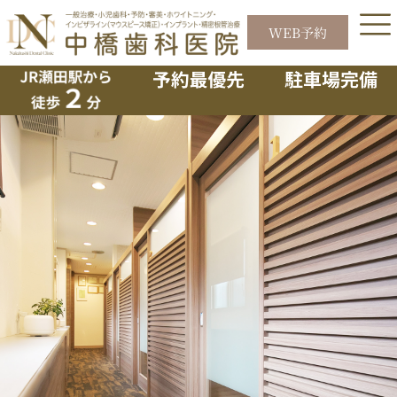
内
容
WEB予約
イベント告知
を
ス
キ
ッ
プ