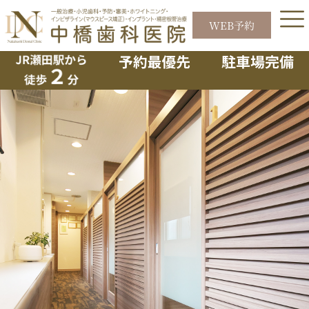
内
容
WEB予約
5月キャンペーンのお知らせ
を
ス
キ
ッ
プ