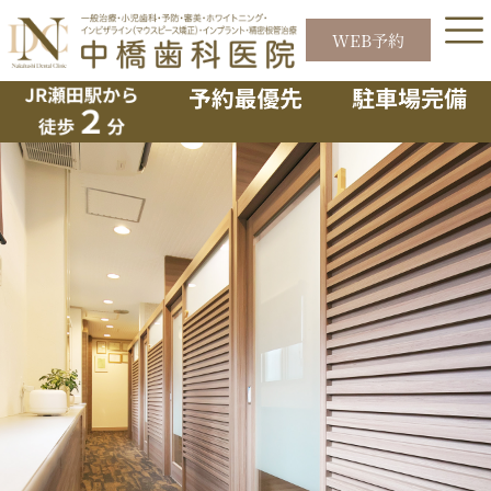
内
容
WEB予約
なかはしDENTAL NEWS 7.8月
を
ス
号
キ
ッ
プ